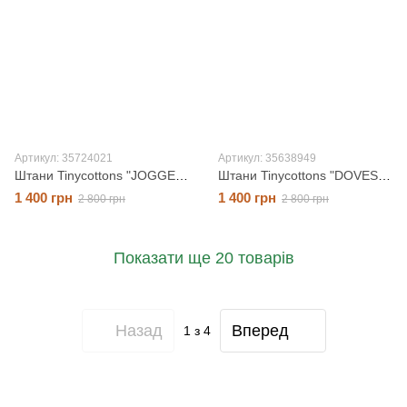
Артикул: 35724021
Артикул: 35638949
Штани Tinycottons "JOGGER", зелений, 3 роки
Штани Tinycottons "DOVES", блакитний, 8 років
1 400 грн
1 400 грн
2 800 грн
2 800 грн
Показати ще 20 товарів
Назад
Вперед
1
з 4