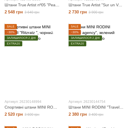
Штани True Artist nº05 "Peat Black", чорний, 8-9 років
Штани True Artist "Sur un Voilier", різнокольоровий, 4-5 років
2 548 грн
2 730 грн
3 640 грн
3 900 грн
SALE
SALE
−30%
−30%
ЗАЛИШИЛОСЯ 2 ДНІ
ЗАЛИШИЛОСЯ 2 ДНІ
EXTRA20
EXTRA20
Артикул: 26230148994
Артикул: 26230144754
Спортивні штани MINI RODINI "Ritzratz ", чорний, 4-5 років
Штани MINI RODINI "Travel agency", зелений, 4-5 років
2 520 грн
2 380 грн
3 600 грн
3 400 грн