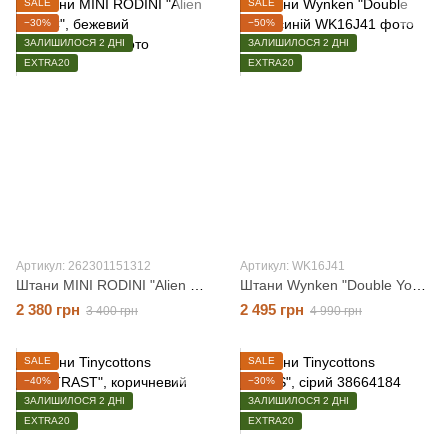
SALE
SALE
−30%
−50%
ЗАЛИШИЛОСЯ 2 ДНІ
ЗАЛИШИЛОСЯ 2 ДНІ
EXTRA20
EXTRA20
Артикул: 262301151312
Артикул: WK16J41
Штани MINI RODINI "Alien city FC", бежевий, 12-18 місяців
Штани Wynken "Double You", синій, 8 років
2 380 грн
2 495 грн
3 400 грн
4 990 грн
SALE
SALE
−40%
−30%
ЗАЛИШИЛОСЯ 2 ДНІ
ЗАЛИШИЛОСЯ 2 ДНІ
EXTRA20
EXTRA20