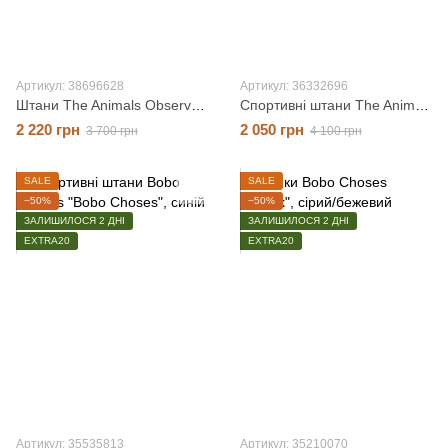
Артикул: 38696628
Артикул: 36332696
Штани The Animals Observatory "Draco", сірий, 4 роки
Спортивні штани The Animals Observatory "Horse", темно-синій, 8 років
2 220 грн
2 050 грн
3 700 грн
4 100 грн
SALE
SALE
−50%
−50%
ЗАЛИШИЛОСЯ 2 ДНІ
ЗАЛИШИЛОСЯ 2 ДНІ
EXTRA20
EXTRA20
Артикул: 35535813
Артикул: 35210070