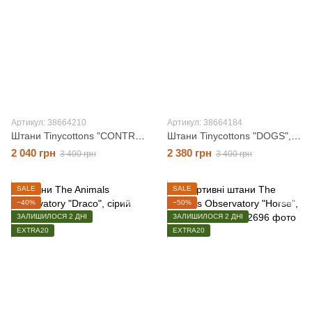
Артикул: 38664210
Артикул: 38664184
Штани Tinycottons "CONTRAST", коричневий, 10 років
Штани Tinycottons "DOGS", сірий, 4 роки
2 040 грн
2 380 грн
3 400 грн
3 400 грн
SALE
SALE
−40%
−50%
ЗАЛИШИЛОСЯ 2 ДНІ
ЗАЛИШИЛОСЯ 2 ДНІ
EXTRA20
EXTRA20