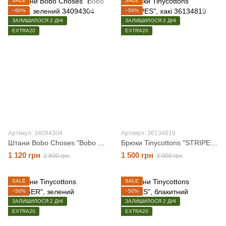
SALE
SALE
−60%
−50%
ЗАЛИШИЛОСЯ 2 ДНІ
ЗАЛИШИЛОСЯ 2 ДНІ
EXTRA20
EXTRA20
Артикул: 34094304
Артикул: 36134819
Штани Bobo Choses "Bobo White", зелений, 12-13 років
Брюки Tinycottons "STRIPES", хакі, 6 років
1 120 грн
1 500 грн
2 800 грн
3 000 грн
SALE
SALE
−50%
−50%
ЗАЛИШИЛОСЯ 2 ДНІ
ЗАЛИШИЛОСЯ 2 ДНІ
EXTRA20
EXTRA20