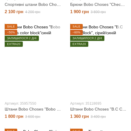
Спортивні штани Bobo Choses "Bobo Choses", синій, 6-7 років
Брюки Bobo Choses "Check", сірий/бежевий, 6-7 років
2 100 грн
1 900 грн
4 200 грн
3 800 грн
SALE
SALE
−50%
−60%
ЗАЛИШИЛОСЯ 2 ДНІ
ЗАЛИШИЛОСЯ 2 ДНІ
EXTRA20
EXTRA20
Артикул: 35957550
Артикул: 35118695
Штани Bobo Choses "Bobo Choses color block"синій, 6-7 років
Штани Bobo Choses "B.C Color Block", сірий/синій, 4-5 років
1 800 грн
1 360 грн
3 600 грн
3 400 грн