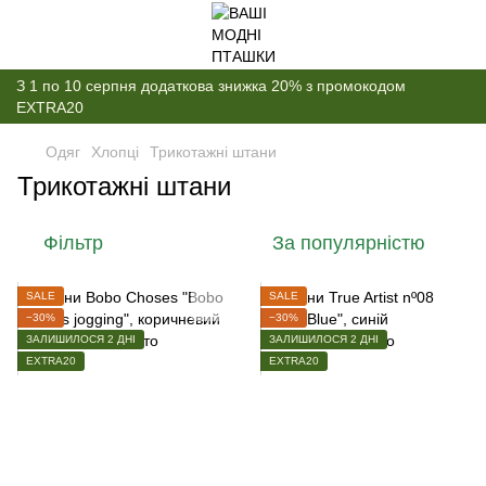
З 1 по 10 серпня додаткова знижка 20% з промокодом
EXTRA20
Одяг
Хлопці
Трикотажні штани
Трикотажні штани
Фільтр
За популярністю
SALE
SALE
−30%
−30%
ЗАЛИШИЛОСЯ 2 ДНІ
ЗАЛИШИЛОСЯ 2 ДНІ
EXTRA20
EXTRA20