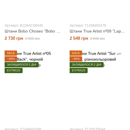
Артикул: B126AC08445
Артикул: T126MA0376
Штани Bobo Choses "Bobo Choses jogging", коричневий, 4-5 років
Штани True Artist nº08 "Lapis Blue", синій, 6-7 років
2 730 грн
2 548 грн
3 900 грн
3 640 грн
SALE
SALE
−30%
−30%
ЗАЛИШИЛОСЯ 2 ДНІ
ЗАЛИШИЛОСЯ 2 ДНІ
EXTRA20
EXTRA20
Артикул: T224MA0308
Артикул: T125ET0044