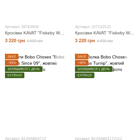
Артикул: 38783858
Артикул: 157132522
Кросівки KAVAT "Fiskeby Warm XC", рожевий, 22 розмір
Кросівки KAVAT "Fiskeby Warm XC", бежевий, 22 розмір
3 220 грн
3 220 грн
4 600 грн
4 600 грн
SALE
SALE
−50%
−30%
ЗАЛИШИВСЯ 1 ДЕНЬ
ЗАЛИШИВСЯ 1 ДЕНЬ
EXTRA20
EXTRA20
Артикул: B126AB04712
Артикул: B126AB01172112