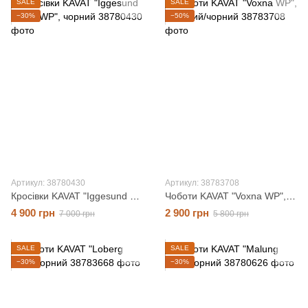
SALE
SALE
−30%
−50%
Артикул: 38780430
Артикул: 38783708
Кросівки KAVAT "Iggesund Warm WP", чорний, 25 розмір
Чоботи KAVAT "Voxna WP", бежевий/чорний, 23 розмір
4 900 грн
2 900 грн
7 000 грн
5 800 грн
SALE
SALE
−30%
−30%