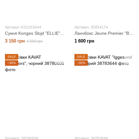
Артикул: KS1053444
Артикул: 35954174
Сукня Konges Slojd "ELLIE", рожевий, 4 роки
Ланчбокс Jeune Premier "Black Nickel", чорний
3 150 грн
1 600 грн
4 500 грн
SALE
SALE
−30%
−30%
Артикул: 38780606
Артикул: 38783644