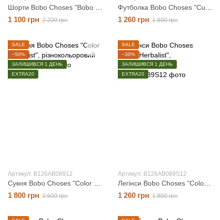
Шорти Bobo Choses "Bobo Choses Since 09", жовтий, 12 місяців
Футболка Bobo Choses "Curious Turnip", жовтий, 12 місяців
1 100 грн
1 260 грн
2 200 грн
1 800 грн
SALE
SALE
−50%
−30%
ЗАЛИШИВСЯ 1 ДЕНЬ
ЗАЛИШИВСЯ 1 ДЕНЬ
EXTRA20
EXTRA20
Артикул: B126AB08912
Артикул: B126AB089S12
Сукня Bobo Choses "Color Herbalist", різнокольоровий, 12 місяців
Легінси Bobo Choses "Color Herbalist", різнокольоровий, 12 місяців
1 800 грн
1 260 грн
3 600 грн
1 800 грн