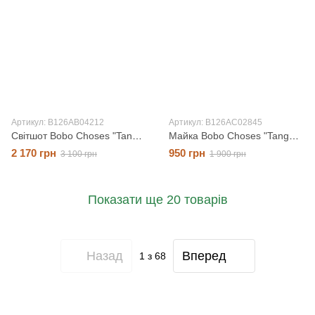
Артикул: B126AB04212
Артикул: B126AC02845
Світшот Bobo Choses "Tangerine", зелений, 12 місяців
Майка Bobo Choses "Tangerine all over", фіолетовий, 4-5 років
2 170 грн
950 грн
3 100 грн
1 900 грн
Показати ще 20 товарів
Назад
Вперед
1
з 68