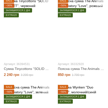
SALE
SALE
−30%
−50%
ЗАЛИШИЛОСЯ 2 ДНІ
ЗАЛИШИЛОСЯ 2 ДНІ
EXTRA20
EXTRA20
Артикул: 36394531
Артикул: 36332920
Сумка Tinycottons “SOLID BUCKET”, червоний, O/S
Поясна сумка The Animals Observatory "Love", рожевий, O/S
2 240 грн
850 грн
3 200 грн
1 700 грн
SALE
SALE
−50%
−50%
ЗАЛИШИЛОСЯ 2 ДНІ
ЗАЛИШИЛОСЯ 2 ДНІ
EXTRA20
EXTRA20