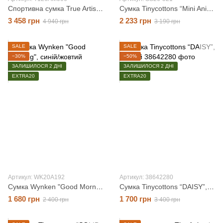
Спортивна сумка True Artist nº02 "Sage", оливковий, O/S
Сумка Tinycottons “Mini Animal Print”, коричневий, O/S
3 458 грн
2 233 грн
4 940 грн
3 190 грн
SALE
SALE
−30%
−50%
ЗАЛИШИЛОСЯ 2 ДНІ
ЗАЛИШИЛОСЯ 2 ДНІ
EXTRA20
EXTRA20
Артикул: WK20A192
Артикул: 38642280
Сумка Wynken "Good Morning", синій/жовтий, OS
Сумка Tinycottons “DAISY”, жовтий, O/S
1 680 грн
1 700 грн
2 400 грн
3 400 грн