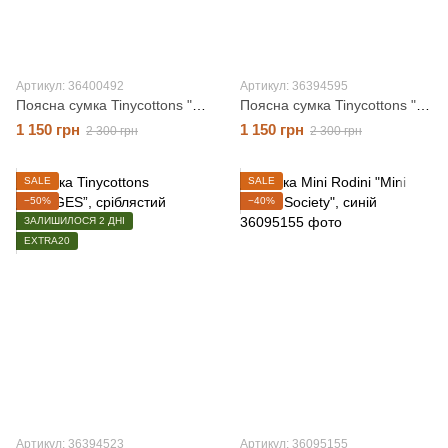
Артикул: 36400492
Артикул: 36394595
Поясна сумка Tinycottons "READERS", жовтий, O/S
Поясна сумка Tinycottons "STRAWBERRIES", різнокольоровий, O/S
1 150 грн
1 150 грн
2 300 грн
2 300 грн
SALE
SALE
−50%
−40%
ЗАЛИШИЛОСЯ 2 ДНІ
EXTRA20
Артикул: 36394523
Артикул: 36095155