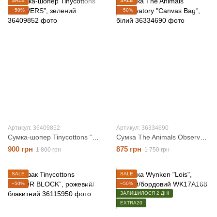
SALE
SALE
−50%
−50%
Артикул: 36409852
Артикул: 36334690
Сумка-шопер Tinycottons “FLOWERS”, зелений, O/S
Сумка The Animals Observatory "Canvas Bag", білий, O/S
900 грн
875 грн
1 800 грн
1 750 грн
SALE
SALE
−50%
−50%
ЗАЛИШИЛОСЯ 2 ДНІ
EXTRA20