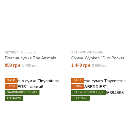
Артикул: 36332901
Артикул: WK19A06
Поясна сумка The Animals Observatory "Love", зелений, O/S
Сумка Wynken "Duo Pocket", молочний/синій, OS
850 грн
1 440 грн
1 700 грн
2 880 грн
SALE
SALE
−50%
−50%
ЗАЛИШИЛОСЯ 2 ДНІ
ЗАЛИШИЛОСЯ 2 ДНІ
EXTRA20
EXTRA20