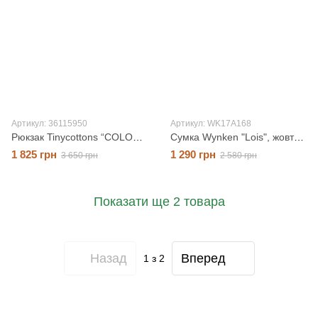
Артикул: 36115950
Артикул: WK17A168
Рюкзак Tinycottons “COLOR BLOCK”, рожевий/блакитний, O/S
Сумка Wynken "Lois", жовтий/бордовий, OS
1 825 грн
1 290 грн
3 650 грн
2 580 грн
Показати ще 2 товара
Назад
Вперед
1
з 2