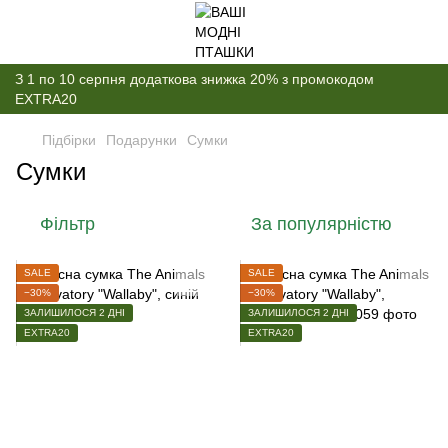
З 1 по 10 серпня додаткова знижка 20% з промокодом
EXTRA20
Підбірки
Подарунки
Сумки
Сумки
Фільтр
За популярністю
SALE
SALE
−30%
−30%
ЗАЛИШИЛОСЯ 2 ДНІ
ЗАЛИШИЛОСЯ 2 ДНІ
EXTRA20
EXTRA20