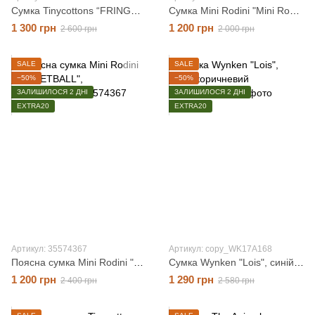
Сумка Tinycottons “FRINGES”, сріблястий, O/S
Сумка Mini Rodini "Mini Rodini Society", синій, O/S
1 300 грн
1 200 грн
2 600 грн
2 000 грн
SALE
SALE
−50%
−50%
ЗАЛИШИЛОСЯ 2 ДНІ
ЗАЛИШИЛОСЯ 2 ДНІ
EXTRA20
EXTRA20
Артикул: 35574367
Артикул: copy_WK17A168
Поясна сумка Mini Rodini "BASKETBALL", помаранчевий, O/S
Сумка Wynken "Lois", синій/коричневий, OS
1 200 грн
1 290 грн
2 400 грн
2 580 грн