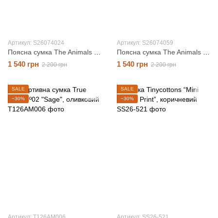
Артикул: S26074024
Артикул: S26074059
Поясна сумка The Animals Observatory "Wallaby", синій, O/S
Поясна сумка The Animals Observatory "Wallaby", червоний, O/S
1 540 грн
1 540 грн
2 200 грн
2 200 грн
SALE
SALE
−30%
−30%
Артикул: T126AM006
Артикул: SS26-521