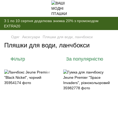
З 1 по 10 серпня додаткова знижка 20% з промокодом
EXTRA20
Одяг
Аксесуари
Пляшки для води, ланчбокси
Пляшки для води, ланчбокси
Фільтр
За популярністю