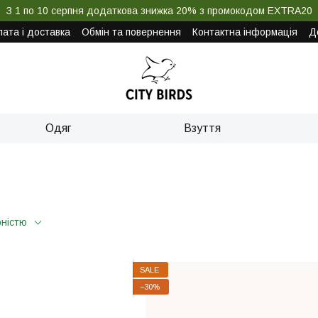
З 1 по 10 серпня додаткова знижка 20% з промокодом EXTRA20
ата і доставка
Обмін та повернення
Контактна інформація
Д
Одяг
Взуття
рністю
SALE
−30%