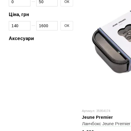
ОК
Ціна, грн
Від Ціна, грн
До Ціна, грн
ОК
Аксесуари
Артикул: 35954174
Jeune Premier
Ланчбокс Jeune Premier 