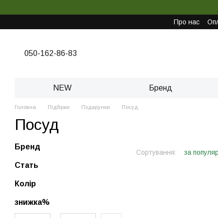
Перейти до основного контенту
Про нас
Опл
050-162-86-83
NEW
Бренд
Головна
Підбірки
Подарунки
Посуд
Посуд
Бренд
Сортування:
за популя
Стать
Колір
знижка%
Від знижка%
До знижка%