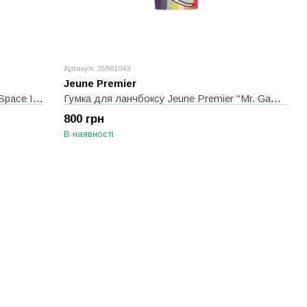
Артикул: 35981043
Jeune Premier
Гумка для ланчбоксу Jeune Premier "Space Invaders", різнокольоровий
Гумка для ланчбоксу Jeune Premier "Mr. Gadget", різнокольоровий
800 грн
В наявності