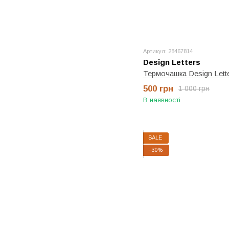
Артикул: 28467814
Design Letters
Термочашка Design Lett
500 грн
1 000 грн
В наявності
SALE
−30%