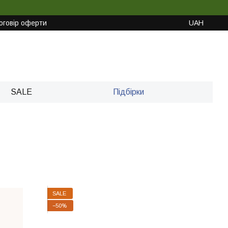
оговір оферти
UAH
SALE
Підбірки
SALE
−50%