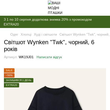
З 1 по 10 серпня додаткова знижка 20% з промокодом
EXTRA20
Одяг
Хлопці
Худі і світшоти
Світшот Wynken "Twk", чорний, 
Світшот Wynken "Twk", чорний, 6
років
Артикул:
WK19J01
Написати відгук
SALE
−50%
ЗАЛИШИВСЯ 1 ДЕНЬ
EXTRA20