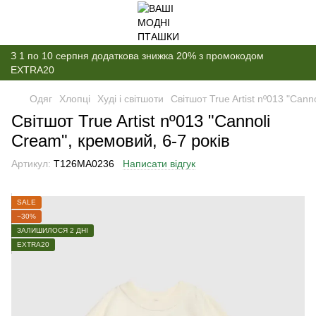
З 1 по 10 серпня додаткова знижка 20% з промокодом
EXTRA20
Одяг
Хлопці
Худі і світшоти
Світшот True Artist nº013 "Cann
Світшот True Artist nº013 "Cannoli
Cream", кремовий, 6-7 років
Артикул:
T126MA0236
Написати відгук
SALE
−30%
ЗАЛИШИЛОСЯ 2 ДНІ
EXTRA20