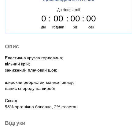
До кінця акції
0
00
00
00
дні
години
хв
сек
Опис
Еластична кругла горловина;
вільний крій;
занижений плечовий шов;
широкий ребристий манжет знизу;
напис спереду на виробі
Склад:
98% органічна бавовна, 2% еластан
Відгуки