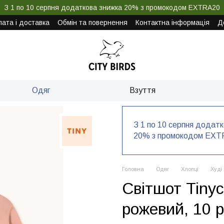
З 1 по 10 серпня додаткова знижка 20% з промокодом EXTRA20
ата і доставка
Обмін та повернення
Контактна інформація
Д
Одяг
Взуття
З 1 по 10 серпня додат
20% з промокодом EXT
Головна
Одяг
Хлопці
Худі 
Світшот Tiny
рожевий, 10 р