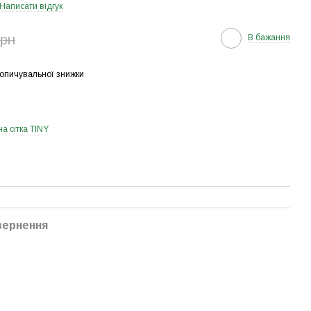
Написати відгук
грн
В бажання
опичувальної знижки
а сітка TINY
вернення