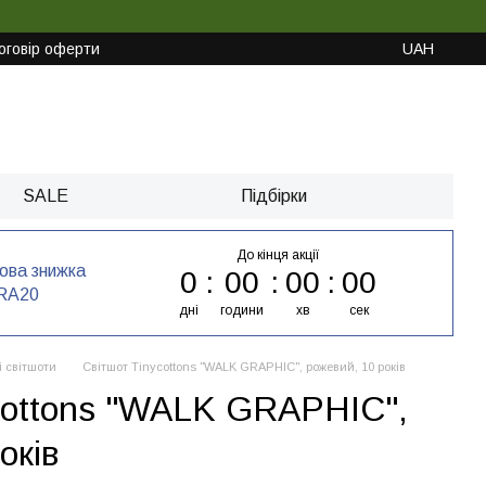
оговір оферти
UAH
SALE
Підбірки
До кінця акції
кова знижка
0
00
00
00
RA20
дні
години
хв
сек
і світшоти
Світшот Tinycottons "WALK GRAPHIC", рожевий, 10 років
cottons "WALK GRAPHIC",
оків