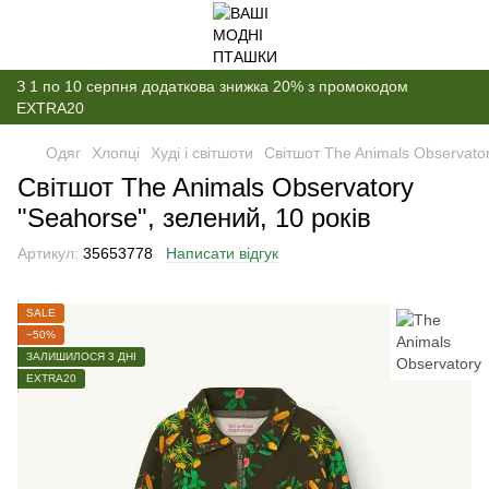
З 1 по 10 серпня додаткова знижка 20% з промокодом
EXTRA20
Одяг
Хлопці
Худі і світшоти
Світшот The Animals Observator
Світшот The Animals Observatory
"Seahorse", зелений, 10 років
Артикул:
35653778
Написати відгук
SALE
−50%
ЗАЛИШИЛОСЯ 3 ДНІ
EXTRA20