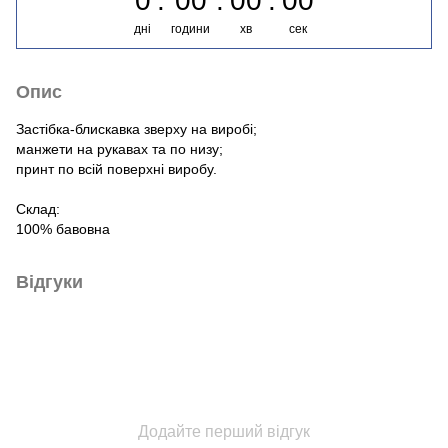
0
00
00
00
дні
години
хв
сек
Опис
Застібка-блискавка зверху на виробі;
манжети на рукавах та по низу;
принт по всій поверхні виробу.
Склад:
100% бавовна
Відгуки
Додайте перший відгук