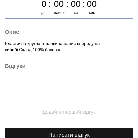
0
00
00
00
дні
години
хв
сек
Опис
Еластична кругла горловина;напис спереду на
виробі.Склад:100% бавовна
Відгуки
Додайте перший відгук
Написати відгук