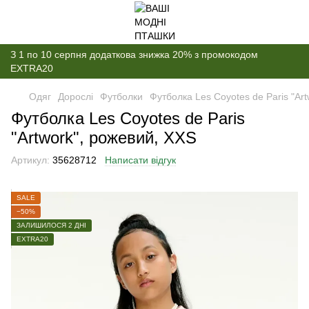
З 1 по 10 серпня додаткова знижка 20% з промокодом
EXTRA20
Одяг
Дорослі
Футболки
Футболка Les Coyotes de Paris "Ar
Футболка Les Coyotes de Paris
"Artwork", рожевий, XXS
Артикул:
35628712
Написати відгук
SALE
−50%
ЗАЛИШИЛОСЯ 2 ДНІ
EXTRA20