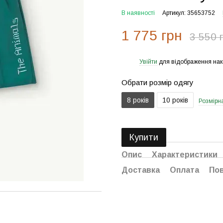
В наявності
Артикул: 35653752
1 775 грн
3 550 
Увійти
для відображення нак
%
Обрати розмір одягу
8 років
10 років
Розмірна
Купити
Опис
Характеристики
Доставка
Оплата
По