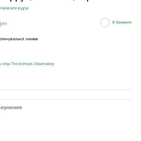
Написати відгук
грн
В бажання
опичувальної знижки
 сітка The Animals Observatory
вернення