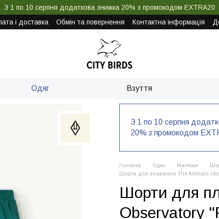
З 1 по 10 серпня додаткова знижка 20% з промокодом EXTRA20
ата і доставка
Обмін та повернення
Контактна інформація
Д
Одяг
Взуття
З 1 по 10 серпня додат
20% з промокодом EXT
Головна
Одяг
Малюки
Шо
Шорти для плавання The Animals Obser
Шорти для пл
Observatory "