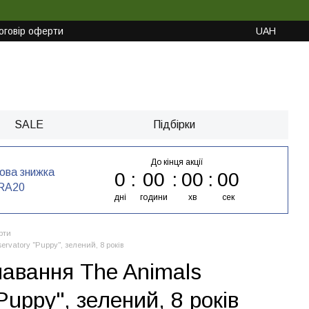
оговір оферти
UAH
SALE
Підбірки
До кінця акції
кова знижка
0
00
00
00
RA20
дні
години
хв
сек
рти
vatory "Puppy", зелений, 8 років
авання The Animals
Puppy", зелений, 8 років