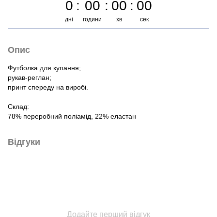
0
00
00
00
дні
години
хв
сек
Опис
Футболка для купання;
рукав-реглан;
принт спереду на виробі.
Склад:
78% переробний поліамід, 22% еластан
Відгуки
Додайте перший відгук