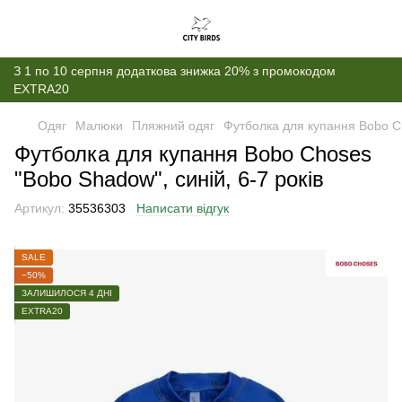
З 1 по 10 серпня додаткова знижка 20% з промокодом
EXTRA20
Одяг
Малюки
Пляжний одяг
Футболка для купання Bobo Ch
Футболка для купання Bobo Choses
"Bobo Shadow", синій, 6-7 років
Артикул:
35536303
Написати відгук
SALE
−50%
ЗАЛИШИЛОСЯ 4 ДНІ
EXTRA20