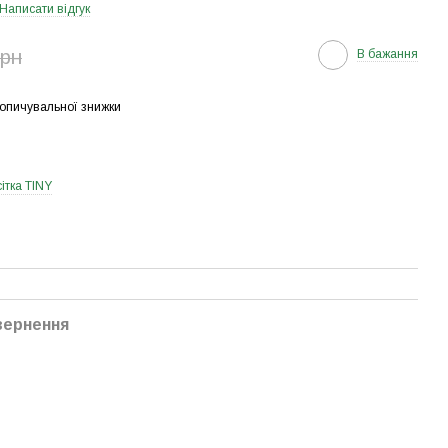
Написати відгук
грн
В бажання
опичувальної знижки
ітка TINY
вернення