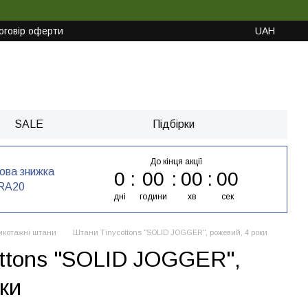
оговір оферти
UAH
SALE
Підбірки
До кінця акції
кова знижка
0
00
00
00
RA20
дні
години
хв
сек
икотажні штани
Штани Tinycottons "SOLID JOGGER", рожевий, 4 роки
ttons "SOLID JOGGER",
ки