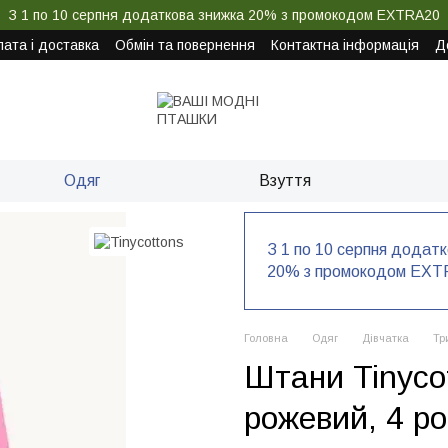
З 1 по 10 серпня додаткова знижка 20% з промокодом EXTRA20
ата і доставка
Обмін та повернення
Контактна інформація
Д
Одяг
Взуття
З 1 по 10 серпня додат
20% з промокодом EXT
Головна
Одяг
Дівчатка
Тр
Штани Tinyco
рожевий, 4 ро