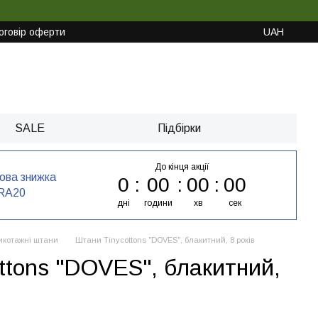
оговір оферти
UAH
SALE
Підбірки
До кінця акції
кова знижка
0
00
00
00
RA20
дні
години
хв
сек
икотажні штани
Штани Tinycottons "DOVES", блакитний, 8 років
ttons "DOVES", блакитний,