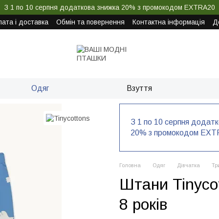
З 1 по 10 серпня додаткова знижка 20% з промокодом EXTRA20
ата і доставка
Обмін та повернення
Контактна інформація
Д
Одяг
Взуття
З 1 по 10 серпня додат
20% з промокодом EXT
Головна
Одяг
Дівчатка
Тр
Штани Tinyco
8 років