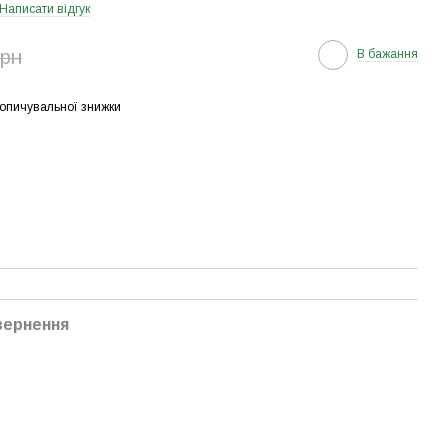
Написати відгук
грн
В бажання
опичувальної знижки
вернення