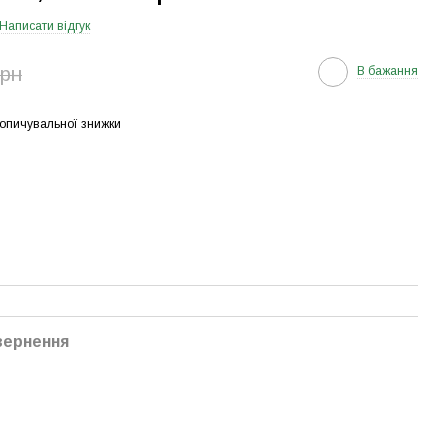
Написати відгук
грн
В бажання
опичувальної знижки
вернення