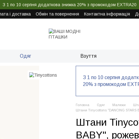
З 1 по 10 серпня додаткова знижка 20% з промокодом EXTRA20
ата і доставка
Обмін та повернення
Контактна інформація
Д
Одяг
Взуття
З 1 по 10 серпня додат
20% з промокодом EXT
Головна
Одяг
Малюки
Шта
Штани Tinycottons "DANCING STARS BA
Штани Tinyc
BABY", рожеви