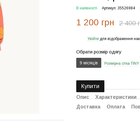
В наявності
Артикул: 35526984
1 200 грн
2 400 
Увійти
для відображення нак
%
Обрати розмір одягу
9 місяців
Розмірна сітка TINY
Купити
Опис
Характеристики
Доставка
Оплата
По