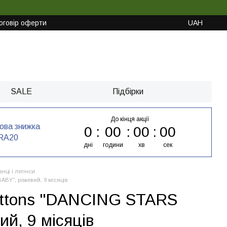
оговір оферти
UAH
SALE
Підбірки
До кінця акції
кова знижка
0
00
00
00
RA20
дні
години
хв
сек
нці і легінси
BY", рожевий, 9 місяців
ottons "DANCING STARS
й, 9 місяців