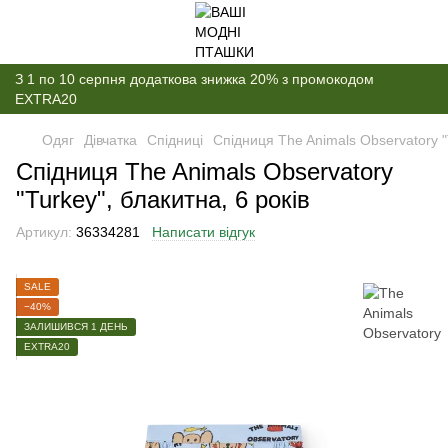
З 1 по 10 серпня додаткова знижка 20% з промокодом
EXTRA20
Одяг
Дівчатка
Спідниці
Спідниця The Animals Observatory "T
Спідниця The Animals Observatory
"Turkey", блакитна, 6 років
Артикул:
36334281
Написати відгук
SALE
−40%
ЗАЛИШИВСЯ 1 ДЕНЬ
EXTRA20