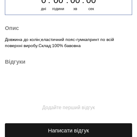
0
00
00
00
дні
години
хв
сек
Опис
Довжина до колін;еластичний пояс-гумкапринт по всій
поверхні виробу.Склад:100% бавовна
Відгуки
Додайте перший відгук
Написати відгук