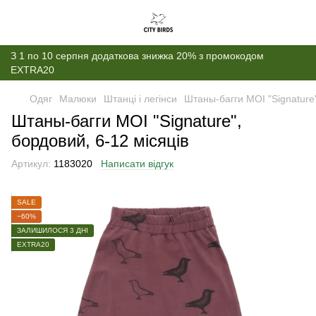
З 1 по 10 серпня додаткова знижка 20% з промокодом
EXTRA20
Одяг
Малюки
Штанці і легінси
Штаны-багги MOI "Signature"
Штаны-багги MOI "Signature",
бордовий, 6-12 місяців
Артикул:
1183020
Написати відгук
SALE
−60%
ЗАЛИШИЛОСЯ 3 ДНІ
EXTRA20