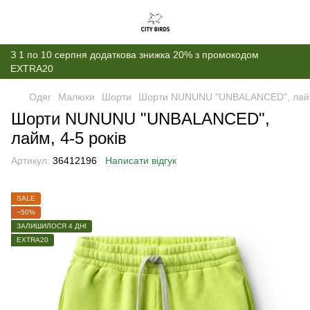
З 1 по 10 серпня додаткова знижка 20% з промокодом
EXTRA20
Одяг
Малюки
Шорти
Шорти NUNUNU "UNBALANCED", лайм,
Шорти NUNUNU "UNBALANCED",
лайм, 4-5 років
Артикул:
36412196
Написати відгук
SALE
−50%
ЗАЛИШИЛОСЯ 4 ДНІ
EXTRA20