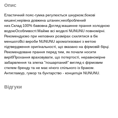
Опис
Eластичний пояс-гумка регулюється шнурком;бокові
кишені;нерівна довжина штанин;необроблений
низ.Склад:100% бавовна Догляд:машинне прання холодною
водоюОсобливості:Майже всі моделі NUNUNU повномірні.
Рекомендуємо при неповних розмірах схилятися в бік
меншогоВсі вироби NUNUNU ароматизовані з метою
підтвердження оригінальності, що вказано на фірмовій бірці.
Рекомендоване прання перед тим, як почали носити
вирібПрохання враховувати, що потертості, неравномірне
забарвлення та злегка "пошарпаний" вигляд є фірмовим
стилем бренду та не має нічого спільного із браком.
Антигламур, гумор та бунтарство - концепція NUNUNU.
Відгуки