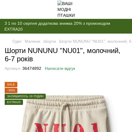
З 1 по 10 серпня додаткова знижка 20% з промокодом
EXTRA20
Одяг
Малюки
Шорти
Шорти NUNUNU "NU01", молочний, 6-
Шорти NUNUNU "NU01", молочний,
6-7 років
Артикул:
36474892
Написати відгук
SALE
−50%
ЗАЛИШИЛОСЬ 16 ГОДИН
EXTRA20