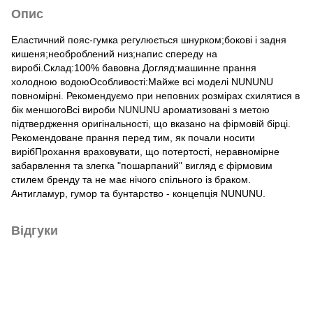
Опис
Eластичний пояс-гумка регулюється шнурком;бокові і задня
кишеня;необроблений низ;напис спереду на
виробі.Склад:100% бавовна Догляд:машинне прання
холодною водоюОсобливості:Майже всі моделі NUNUNU
повномірні. Рекомендуємо при неповних розмірах схилятися в
бік меншогоВсі вироби NUNUNU ароматизовані з метою
підтвердження оригінальності, що вказано на фірмовій бірці.
Рекомендоване прання перед тим, як почали носити
вирібПрохання враховувати, що потертості, неравномірне
забарвлення та злегка "пошарпаний" вигляд є фірмовим
стилем бренду та не має нічого спільного із браком.
Антигламур, гумор та бунтарство - концепція NUNUNU.
Відгуки