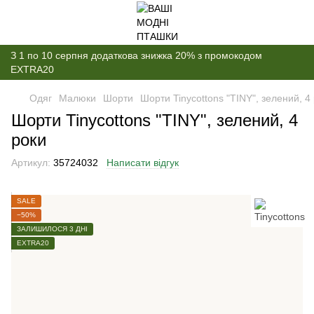
З 1 по 10 серпня додаткова знижка 20% з промокодом
EXTRA20
Одяг
Малюки
Шорти
Шорти Tinycottons "TINY", зелений, 4
Шорти Tinycottons "TINY", зелений, 4
роки
Артикул:
35724032
Написати відгук
SALE
−50%
ЗАЛИШИЛОСЯ 3 ДНІ
EXTRA20