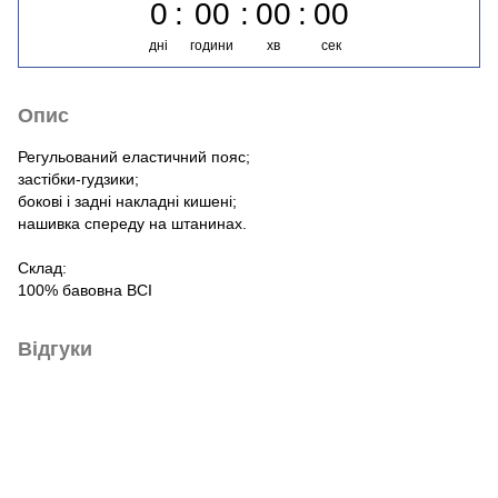
0
00
00
00
дні
години
хв
сек
Опис
Регульований еластичний пояс;
застібки-гудзики;
бокові і задні накладні кишені;
нашивка спереду на штанинах.
Склад:
100% бавовна BCI
Відгуки