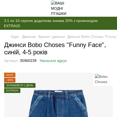
З 1 по 10 серпня додаткова знижка 20% з промокодом
EXTRA20
Одяг
Дівчатка
Брюки і джинси
Джинси Bobo Choses "Funny F
Джинси Bobo Choses "Funny Face",
синій, 4-5 років
Артикул:
35960239
Написати відгук
SALE
−50%
ЗАЛИШИВСЯ 1 ДЕНЬ
EXTRA20