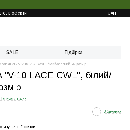
оговір оферти
UAH
SALE
Підбірки
росівки VEJA "V-10 LACE CWL", білий/зелений, 32 розмір
A "V-10 LACE CWL", білий/
озмір
Написати відгук
В бажання
опичувальної знижки