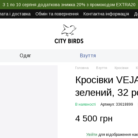
З 1 по 10 серпня додаткова знижка 20% з промокодом EXTRA20
ата і доставка
Обмін та повернення
Контактна інформація
Д
Одяг
Взуття
Головна
Взуття
Кросівки
К
Кросівки VEJ
зелений, 32 р
В наявності
Артикул: 33618899
4 500 грн
Увійти
для відображення нак
%