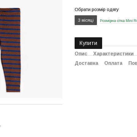
Обрати розмір одягу
3 місяці
Розмірна сітка Mini R
Купити
Опис
Характеристики
Доставка
Оплата
По
ю