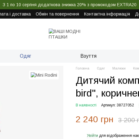
З 1 по 10 серпня додаткова знижка 20% з промокодом EXTRA20
ата і доставка
Обмін та повернення
Контактна інформація
Д
Одяг
Взуття
Головна
Одяг
Малюки
Ком
Дитячий комп
bird", коричне
В наявності
Артикул: 38727052
2 240 грн
3 200 
Увійти
для відображення нак
%