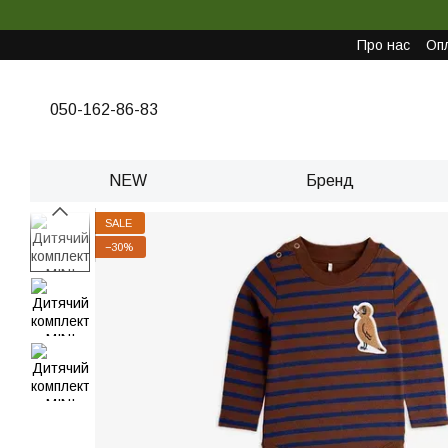
Перейти до основного контенту
Про нас
Опл
050-162-86-83
NEW
Бренд
SALE
−30%