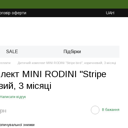
оговір оферти
UAH
SALE
Підбірки
плекти
Дитячий комплект MINI RODINI "Stripe bird", коричневий, 3 місяці
лект MINI RODINI "Stripe
вий, 3 місяці
Написати відгук
грн
В бажання
опичувальної знижки