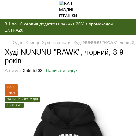
З 1 по 10 серпня додаткова знижка 20% з промокодом
EXTRA20
Одяг
Хлопці
Худі і світшоти
Худі NUNUNU "RAWK", чорний, 
Худі NUNUNU "RAWK", чорний, 8-9
років
Артикул:
35585302
Написати відгук
SALE
−30%
ЗАЛИШИЛОСЯ 2 ДНІ
EXTRA20