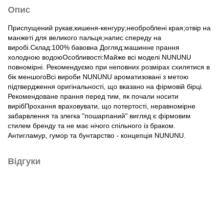
Опис
Приспущений рукав;кишеня-кенгуру;необроблені края;отвір на
манжеті для великого пальця;напис спереду на
виробі.Склад:100% бавовна Догляд:машинне прання
холодною водоюОсобливості:Майже всі моделі NUNUNU
повномірні. Рекомендуємо при неповних розмірах схилятися в
бік меншогоВсі вироби NUNUNU ароматизовані з метою
підтвердження оригінальності, що вказано на фірмовій бірці.
Рекомендоване прання перед тим, як почали носити
вирібПрохання враховувати, що потертості, неравномірне
забарвлення та злегка "пошарпаний" вигляд є фірмовим
стилем бренду та не має нічого спільного із браком.
Антигламур, гумор та бунтарство - концепція NUNUNU.
Відгуки