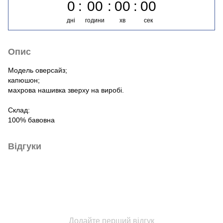
0
00
00
00
дні
години
хв
сек
Опис
Модель оверсайз;
капюшон;
махрова нашивка зверху на виробі.
Склад:
100% бавовна
Відгуки
Додайте перший відгук