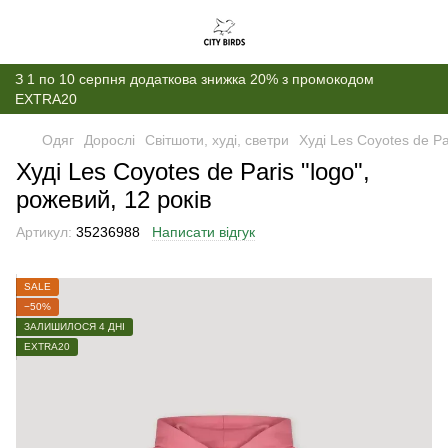
З 1 по 10 серпня додаткова знижка 20% з промокодом
EXTRA20
Одяг
Дорослі
Світшоти, худі, светри
Худі Les Coyotes de Pa
Худі Les Coyotes de Paris "logo",
рожевий, 12 років
Артикул:
35236988
Написати відгук
SALE
−50%
ЗАЛИШИЛОСЯ 4 ДНІ
EXTRA20