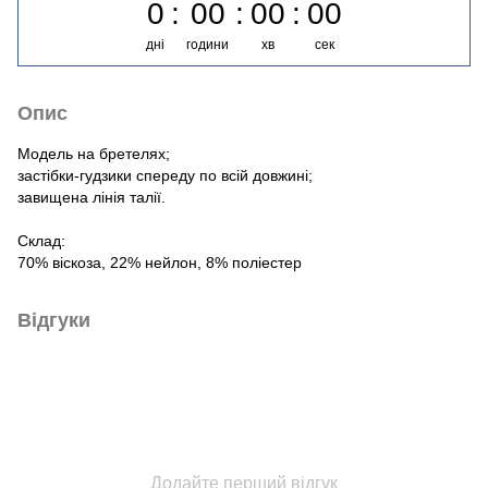
0
00
00
00
дні
години
хв
сек
Опис
Модель на бретелях;
застібки-гудзики спереду по всій довжині;
завищена лінія талії.
Склад:
70% віскоза, 22% нейлон, 8% поліестер
Відгуки
Додайте перший відгук