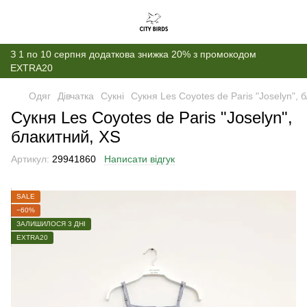
З 1 по 10 серпня додаткова знижка 20% з промокодом
EXTRA20
Одяг
Дівчатка
Сукні
Сукня Les Coyotes de Paris "Joselyn", 
Сукня Les Coyotes de Paris "Joselyn",
блакитний, XS
Артикул:
29941860
Написати відгук
SALE
−60%
ЗАЛИШИЛОСЯ 3 ДНІ
EXTRA20