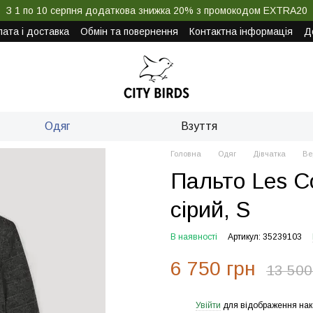
З 1 по 10 серпня додаткова знижка 20% з промокодом EXTRA20
ата і доставка
Обмін та повернення
Контактна інформація
Д
Одяг
Взуття
Головна
Одяг
Дівчатка
Ве
Пальто Les Co
сірий, S
В наявності
Артикул: 35239103
6 750 грн
13 500
Увійти
для відображення нак
%