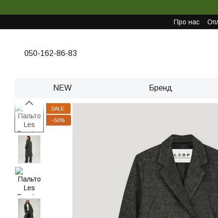
Перейти до основного контенту
Про нас
Опл
050-162-86-83
NEW
Бренд
SALE
−50%