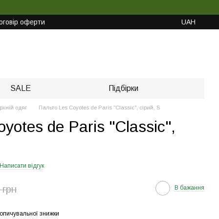
оговір оферти
UAH
SALE
Підбірки
рхній одяг
Пальто Les Coyotes de Paris "Classic", сірий, S
yotes de Paris "Classic",
Написати відгук
 грн
В бажання
опичувальної знижки