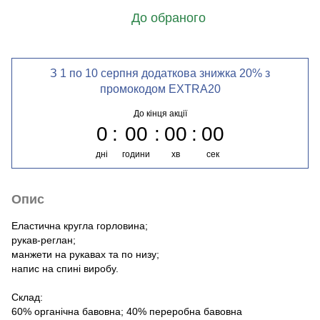
До обраного
З 1 по 10 серпня додаткова знижка 20% з
промокодом EXTRA20
До кінця акції
0
00
00
00
дні
години
хв
сек
Опис
Еластична кругла горловина;
рукав-реглан;
манжети на рукавах та по низу;
напис на спині виробу.
Склад:
60% органічна бавовна; 40% переробна бавовна