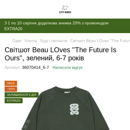
З 1 по 10 серпня додаткова знижка 20% з промокодом
EXTRA20
Одяг
Хлопці
Худі і світшоти
Світшот Beau LOves "The Future
Світшот Beau LOves "The Future Is
Ours", зелений, 6-7 років
Артикул:
36070414_6-7
Написати відгук
SALE
−50%
ЗАЛИШИЛОСЯ 3 ДНІ
EXTRA20