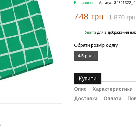
В наявності
Артикул: 34821322_4
748 грн
1 870 грн
Увійти
для відображення нак
%
Обрати розмір одягу
4-5 років
Купити
Опис
Характеристики
Доставка
Оплата
По
ю