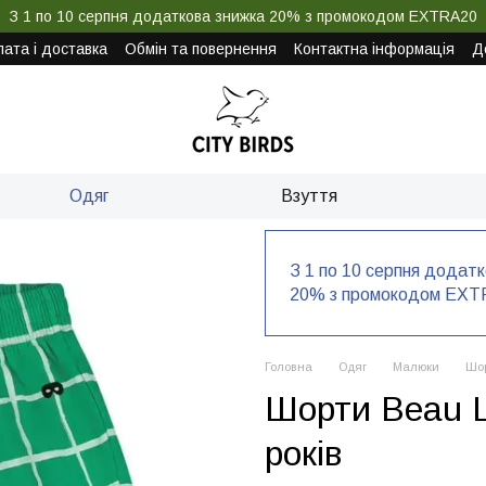
З 1 по 10 серпня додаткова знижка 20% з промокодом EXTRA20
ата і доставка
Обмін та повернення
Контактна інформація
Д
Одяг
Взуття
З 1 по 10 серпня додат
20% з промокодом EXT
Головна
Одяг
Малюки
Шо
Шорти Beau LO
років