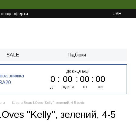
оговір оферти
UAH
SALE
Підбірки
До кінця акції
кова знижка
0
00
00
00
RA20
дні
години
хв
сек
рти
Шорти Beau LOves "Kelly", зелений, 4-5 років
ves "Kelly", зелений, 4-5