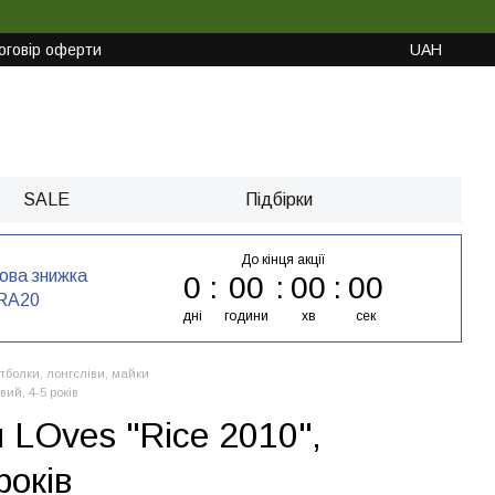
оговір оферти
UAH
SALE
Підбірки
До кінця акції
кова знижка
0
00
00
00
RA20
дні
години
хв
сек
тболки, лонгсліви, майки
вий, 4-5 років
 LOves "Rice 2010",
років