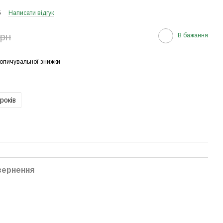
5
Написати відгук
грн
В бажання
опичувальної знижки
 років
вернення