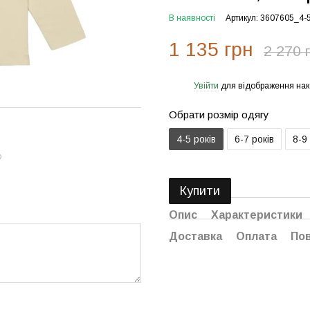
В наявності
Артикул: 3607605_4-
1 135 грн
2 270 
Увійти
для відображення нак
%
Обрати розмір одягу
4-5 років
6-7 років
8-9
ю
Купити
Опис
Характеристики
Доставка
Оплата
По