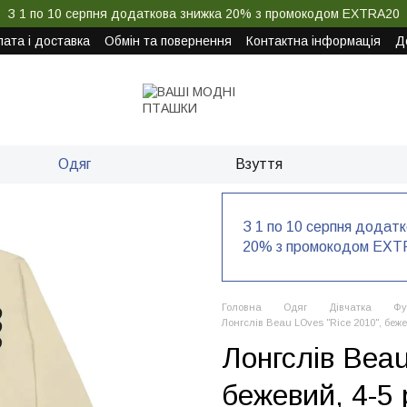
З 1 по 10 серпня додаткова знижка 20% з промокодом EXTRA20
ата і доставка
Обмін та повернення
Контактна інформація
Д
Одяг
Взуття
З 1 по 10 серпня додат
20% з промокодом EXT
Головна
Одяг
Дівчатка
Фу
Лонгслів Beau LOves "Rice 2010", беже
Лонгслів Beau
бежевий, 4-5 