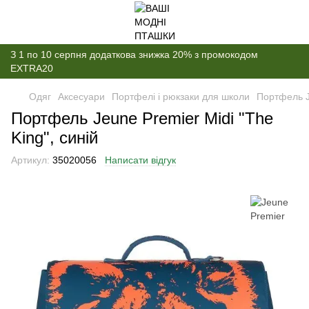
З 1 по 10 серпня додаткова знижка 20% з промокодом
EXTRA20
Одяг
Аксесуари
Портфелі і рюкзаки для школи
Портфель Je
Портфель Jeune Premier Midi "The
King", синій
Артикул:
35020056
Написати відгук