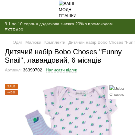
З 1 по 10 серпня додаткова знижка 20% з промокодом
EXTRA20
Одяг
Малюки
Комплекти
Дитячий набір Bobo Choses "Funny
Дитячий набір Bobo Choses "Funny
Snail", лавандовий, 6 місяців
Артикул:
36390702
Написати відгук
SALE
−40%