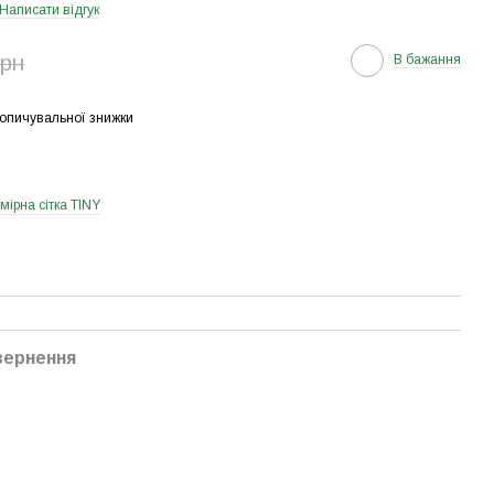
Написати відгук
грн
В бажання
опичувальної знижки
мірна сітка TINY
вернення