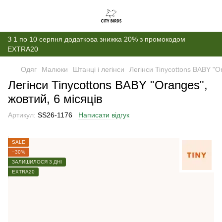
З 1 по 10 серпня додаткова знижка 20% з промокодом
EXTRA20
Одяг
Малюки
Штанці і легінси
Легінси Tinycottons BABY "Or
Легінси Tinycottons BABY "Oranges",
жовтий, 6 місяців
Артикул:
SS26-1176
Написати відгук
SALE
−30%
ЗАЛИШИЛОСЯ 3 ДНІ
EXTRA20