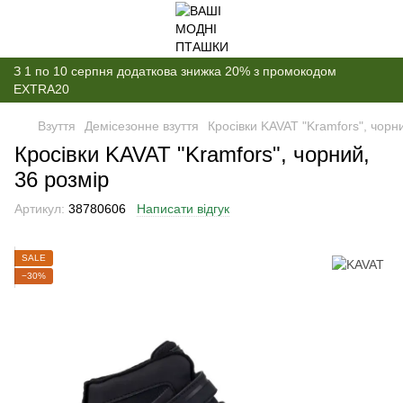
З 1 по 10 серпня додаткова знижка 20% з промокодом
EXTRA20
Взуття
Демісезонне взуття
Кросівки KAVAT "Kramfors", чорн
Кросівки KAVAT "Kramfors", чорний,
36 розмір
Артикул:
38780606
Написати відгук
SALE
−30%