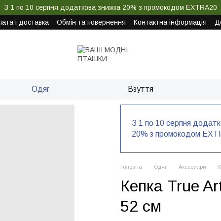
З 1 по 10 серпня додаткова знижка 20% з промокодом EXTRA20
ата і доставка
Обмін та повернення
Контактна інформація
Д
Одяг
Взуття
З 1 по 10 серпня додат
20% з промокодом EXT
Головна
Одяг
Аксесуари
К
Кепка True Ar
52 см