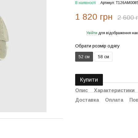
В наявності
Артикул: T126AM008
1 820 грн
2 600 
Увійти
для відображення нак
%
Обрати розмір одягу
52 см
58 см
Купити
Опис
Характеристики
Доставка
Оплата
По