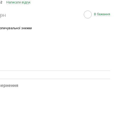
52
Написати відгук
грн
В бажання
опичувальної знижки
вернення