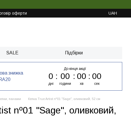
оговір оферти
UAH
SALE
Підбірки
До кінця акції
кова знижка
0
00
00
00
RA20
дні
години
хв
сек
епки, панами
Кепка True Artist nº01 "Sage", оливковий, 52 см
tist nº01 "Sage", оливковий,