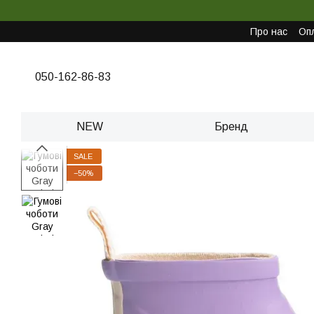
Перейти до основного контенту
Про нас
Опл
050-162-86-83
NEW
Бренд
SALE
−50%