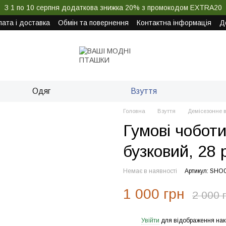
З 1 по 10 серпня додаткова знижка 20% з промокодом EXTRA20
ата і доставка
Обмін та повернення
Контактна інформація
Д
Одяг
Взуття
Головна
Взуття
Демісезонне в
Гумові чоботи
бузковий, 28 
Немає в наявності
Артикул: SHO
1 000 грн
2 000 
Увійти
для відображення нак
%