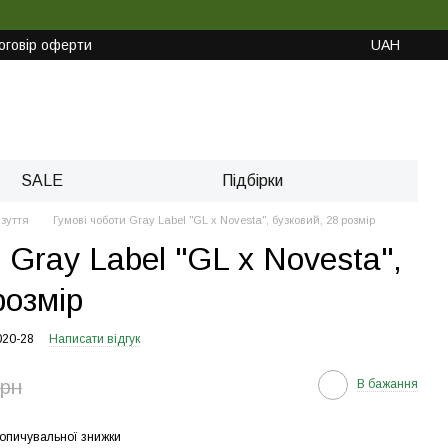
оговір оферти
UAH
SALE
Підбірки
зуття
Гумові чоботи Gray Label "GL x Novesta", бузковий, 28 розмір
 Gray Label "GL x Novesta",
розмір
020-28
Написати відгук
грн
В бажання
опичувальної знижки