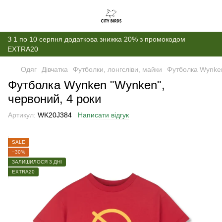
З 1 по 10 серпня додаткова знижка 20% з промокодом
EXTRA20
Одяг
Дівчатка
Футболки, лонгсліви, майки
Футболка Wynken
Футболка Wynken "Wynken",
червоний, 4 роки
Артикул:
WK20J384
Написати відгук
SALE
−30%
ЗАЛИШИЛОСЯ 3 ДНІ
EXTRA20