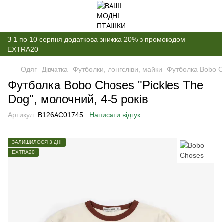
З 1 по 10 серпня додаткова знижка 20% з промокодом
EXTRA20
Одяг
Дівчатка
Футболки, лонгсліви, майки
Футболка Bobo Ch
Футболка Bobo Choses "Pickles The
Dog", молочний, 4-5 років
Артикул:
B126AC01745
Написати відгук
ЗАЛИШИЛОСЯ 3 ДНІ
EXTRA20