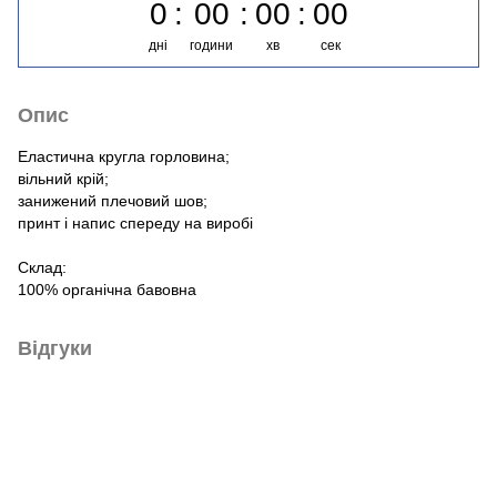
0
00
00
00
дні
години
хв
сек
Опис
Еластична кругла горловина;
вільний крій;
занижений плечовий шов;
принт і напис спереду на виробі
Склад:
100% органічна бавовна
Відгуки