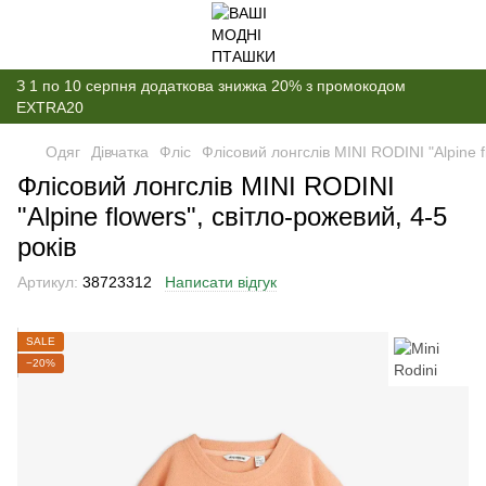
З 1 по 10 серпня додаткова знижка 20% з промокодом
EXTRA20
Одяг
Дівчатка
Фліс
Флісовий лонгслів MINI RODINI "Alpine f
Флісовий лонгслів MINI RODINI
"Alpine flowers", світло-рожевий, 4-5
років
Артикул:
38723312
Написати відгук
SALE
−20%