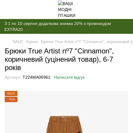
З 1 по 10 серпня додаткова знижка 20% з промокодом
EXTRA20
SALE
Уцінка
Брюки True Artist nº7 "Cinnamon", коричневий (
Брюки True Artist nº7 "Cinnamon",
коричневий (уцінений товар), 6-7
років
Артикул:
T224MA06961
Написати відгук
SALE
−70%