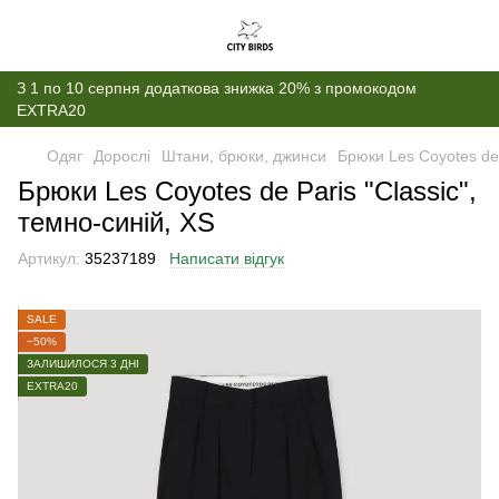
З 1 по 10 серпня додаткова знижка 20% з промокодом
EXTRA20
Одяг
Дорослі
Штани, брюки, джинси
Брюки Les Coyotes de 
Брюки Les Coyotes de Paris "Classic",
темно-синій, XS
Артикул:
35237189
Написати відгук
SALE
−50%
ЗАЛИШИЛОСЯ 3 ДНІ
EXTRA20