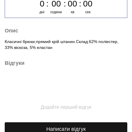
0
00
00
00
дні
години
хв
сек
Опис
Класичні брюки;прямий крій штанин.Склад:62% поліестер,
33% віскоза, 5% еластан
Відгуки
Додайте перший відгук
Написати відгук