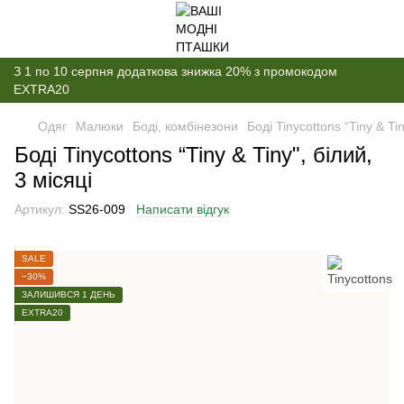
З 1 по 10 серпня додаткова знижка 20% з промокодом
EXTRA20
Одяг
Малюки
Боді, комбінезони
Боді Tinycottons “Tiny & Tin
Боді Tinycottons “Tiny & Tiny", білий,
3 місяці
Артикул:
SS26-009
Написати відгук
SALE
−30%
ЗАЛИШИВСЯ 1 ДЕНЬ
EXTRA20