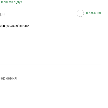
Написати відгук
грн
В бажання
опичувальної знижки
вернення