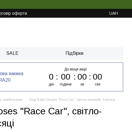
оговір оферти
UAH
SALE
Підбірки
До кінця акції
кова знижка
0
00
00
00
RA20
дні
години
хв
сек
і, комбінезони
Боді Bobo Choses "Race Car", світло-зелений, 3 місяці
ses "Race Car", світло-
сяці