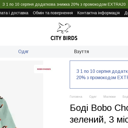
З 1 по 10 серпня додаткова знижка 20% з промокодом EXTRA20
ата і доставка
Обмін та повернення
Контактна інформація
Д
Одяг
Взуття
З 1 по 10 серпня додат
20% з промокодом EXT
Головна
Одяг
Малюки
Бод
Боді Bobo Cho
зелений, 3 мі