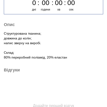
0
00
00
00
дні
години
хв
сек
Опис
Структурована тканина;
довжина до колін;
напис зверху на виробі.
Склад:
80% переробний поліамід, 20% еластан
Відгуки
Додайте перший відгук