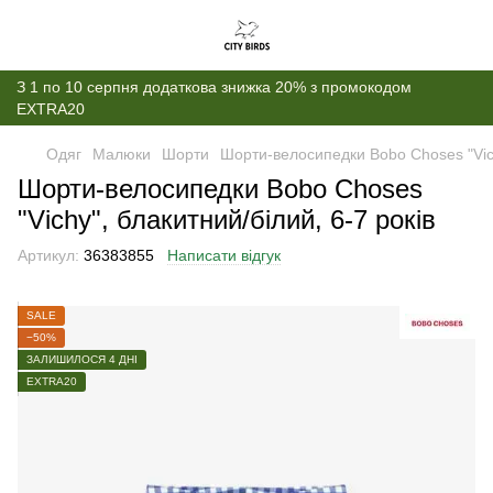
З 1 по 10 серпня додаткова знижка 20% з промокодом
EXTRA20
Одяг
Малюки
Шорти
Шорти-велосипедки Bobo Choses "Vich
Шорти-велосипедки Bobo Choses
"Vichy", блакитний/білий, 6-7 років
Артикул:
36383855
Написати відгук
SALE
−50%
ЗАЛИШИЛОСЯ 4 ДНІ
EXTRA20