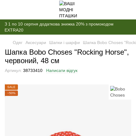
З 1 по 10 серпня додаткова знижка 20% з промокодом
EXTRA20
Одяг
Аксесуари
Шапки і шарфи
Шапка Bobo Choses "Rocki
Шапка Bobo Choses "Rocking Horse",
червоний, 48 см
Артикул:
38733410
Написати відгук
SALE
−50%