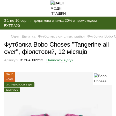
З 1 по 10 серпня додаткова знижка 20% з промокодом
EXTRA20
Одяг
Дівчатка
Футболки, лонгсліви, майки
Футболка Bobo Ch
Футболка Bobo Choses "Tangerine all
over", фіолетовий, 12 місяців
Артикул:
B126AB02212
Написати відгук
SALE
−50%
ЗАЛИШИЛОСЯ 2 ДНІ
EXTRA20